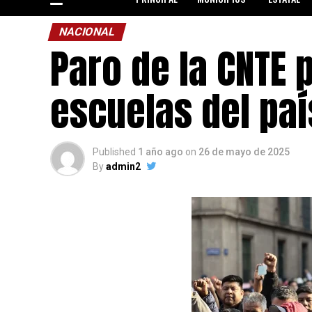
NACIONAL
Paro de la CNTE 
escuelas del paí
Published
1 año ago
on
26 de mayo de 2025
By
admin2