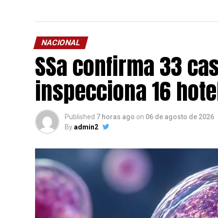
NACIONAL
SSa confirma 33 cas
inspecciona 16 hote
Published
7 horas ago
on
06 de agosto de 2026
By
admin2