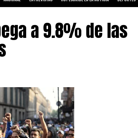
SALUD Y BIENESTAR
pega a 9.8% de las
s