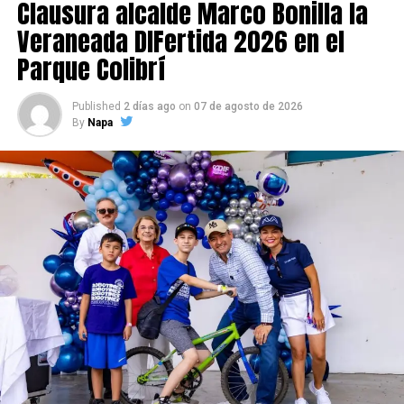
Clausura alcalde Marco Bonilla la
Veraneada DIFertida 2026 en el
Parque Colibrí
Published
2 días ago
on
07 de agosto de 2026
By
Napa