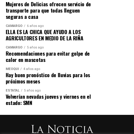
Mujeres de Delicias ofrecen servicio de
por ciento, mientras que Andrea Chávez alcanza 39.49
transporte para que todas lleguen
por ciento, por lo que el alcalde mantiene una ventaja
seguras a casa
de 4.09 puntos.
CAMARGO
6 años ago
ELLA ES LA CHICA QUE AYUDO A LOS
De esta manera, si Acción Nacional postulara a Marco
AGRICULTORES EN MEDIO DE LA RIÑA
Bonilla, las mediciones muestran al PAN con una ruta
competitiva para conservar el Poder Ejecutivo estatal,
CAMARGO
5 años ago
Recomendaciones para evitar golpe de
aun cuando Morena mantiene una ventaja en algunas
calor en mascotas
mediciones de preferencia partidista.
MEOQUI
4 años ago
A más de un año de la elección, ambas mediciones
Hay buen pronóstico de lluvias para los
próximos meses
coinciden en que Marco Bonilla es hoy el perfil más
fuerte del PAN para competir por la gubernatura de
ESTATAL
5 años ago
Chihuahua y, con él como candidato, Acción Nacional se
Volverían nevadas jueves y viernes en el
estado: SMN
mantiene con posibilidades reales de conservar el
Gobierno del Estado.