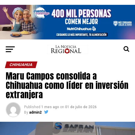
CHIHUAHUA
Maru Campos consolida a
Chihuahua como líder en inversión
extranjera
Published
1 mes ago
on
01 de julio de 2026
By
admin2