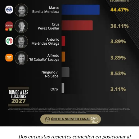
actividades de verano.
El Presidente Municipal resaltó que el programa llegó a
distintos sectores de la población, con actividades en
seis centros comunitarios, asentamientos rarámuris, el
IMPAS, el DIF Municipal y, por primera vez, en la zona
rural del municipio, con el objetivo de que las
oportunidades de desarrollo y convivencia lleguen a
todos.
Durante la clausura, el alcalde también convivió con los
integrantes de los equipos que participaron en las
actividades de verano, entre ellos Megatronics, Cyber
Cowboys, TurboBots, Botix, Botsitos y Robotines.
Dos encuestas recientes coinciden en posicionar al