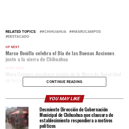
RELATED TOPICS:
#CHIHUAHUA
#MARUCAMPOS
DESTACADO
UP NEXT
Marco Bonilla celebra el Día de las Buenas Acciones
junto a la sierra de Chihuahua
DON'T MISS
Maru Campos encabeza sesión de la Mesa de Seguridad
en las instalaciones de la Guardia Nacional
CONTINUE READING
YOU MAY LIKE
Desmiente Dirección de Gobernación
Municipal de Chihuahua que clausura de
establecimiento respondiera a motivos
políticos