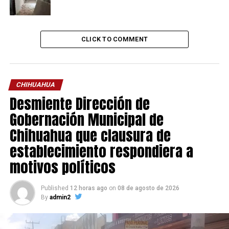
CLICK TO COMMENT
CHIHUAHUA
Desmiente Dirección de
Gobernación Municipal de
Chihuahua que clausura de
establecimiento respondiera a
motivos políticos
Published
12 horas ago
on
08 de agosto de 2026
By
admin2