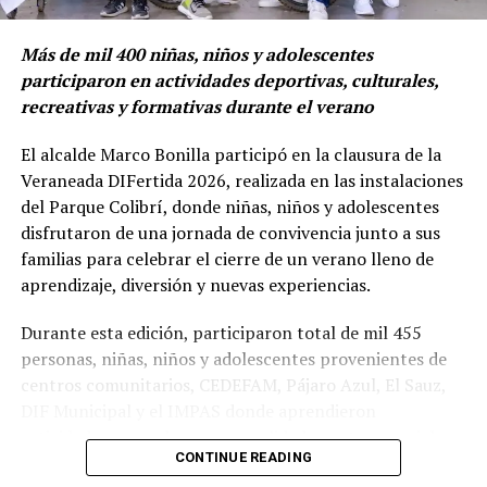
Más de mil 400 niñas, niños y adolescentes
participaron en actividades deportivas, culturales,
recreativas y formativas durante el verano
El alcalde Marco Bonilla participó en la clausura de la
Veraneada DIFertida 2026, realizada en las instalaciones
del Parque Colibrí, donde niñas, niños y adolescentes
disfrutaron de una jornada de convivencia junto a sus
familias para celebrar el cierre de un verano lleno de
aprendizaje, diversión y nuevas experiencias.
Durante esta edición, participaron total de mil 455
personas, niñas, niños y adolescentes provenientes de
centros comunitarios, CEDEFAM, Pájaro Azul, El Sauz,
DIF Municipal y el IMPAS donde aprendieron
actividades como danza, manualidades, artes marciales,
CONTINUE READING
fútbol, natación, teatro, cocina, pintura, música,