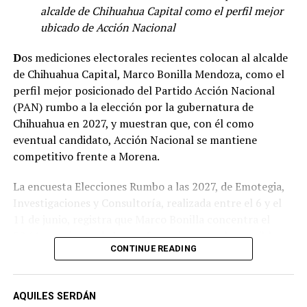
alcalde de Chihuahua Capital como el perfil mejor
ubicado de Acción Nacional
D
os mediciones electorales recientes colocan al alcalde
de Chihuahua Capital, Marco Bonilla Mendoza, como el
perfil mejor posicionado del Partido Acción Nacional
(PAN) rumbo a la elección por la gubernatura de
Chihuahua en 2027, y muestran que, con él como
eventual candidato, Acción Nacional se mantiene
competitivo frente a Morena.
La encuesta Elecciones Rumbo a las 2027, de Emotegia,
Investigaciones y Consultoría, realizada entre el 6 y el
11 de junio, registra que Marco Bonilla concentra el
50.61 por ciento de las preferencias entre los posibles
CONTINUE READING
candidatos del PAN, muy por encima de los demás
perfiles panistas. A estos resultados se suma la medición
más reciente de Rubrum, levantada el 5 de agosto de
AQUILES SERDÁN
2026, en la que la ventaja de Bonilla dentro del PAN es