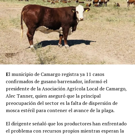
El comandante agregó que este sistema ya no solo opera
en Camargo, sino que también comenzó a
implementarse en el municipio de La Cruz, con la
finalidad de brindar un servicio de emergencias más
rápido, preciso y eficiente para la población.
E
l municipio de Camargo registra ya 11 casos
confirmados de gusano barrenador, informó el
presidente de la Asociación Agrícola Local de Camargo,
Alec Tanner, quien aseguró que la principal
preocupación del sector es la falta de dispersión de
mosca estéril para contener el avance de la plaga.
El dirigente señaló que los productores han enfrentado
el problema con recursos propios mientras esperan la