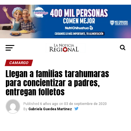
CAMARGO
Llegan a familias tarahumaras
para concientizar a padres,
entregan folletos
Published
6 años ago
on
03 de septiembre de 2020
By
Gabriela Guedea Martinez