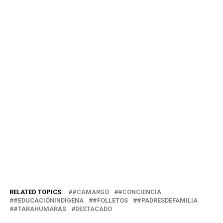
RELATED TOPICS:
#CAMARGO
#CONCIENCIA
#EDUCACIÓNINDÍGENA
#FOLLETOS
#PADRESDEFAMILIA
#TARAHUMARAS
DESTACADO