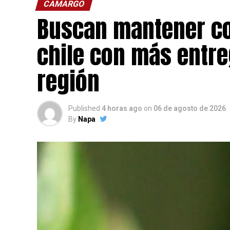
CAMARGO
Buscan mantener con
chile con más entre
región
Published
4 horas ago
on
06 de agosto de 2026
By
Napa