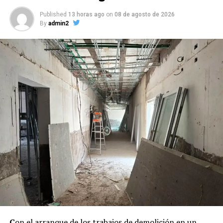
Published
13 horas ago
on
08 de agosto de 2026
By
admin2
C
on el arranque de los trabajos de demolición en un