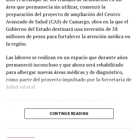
área que permanecía sin utilizar, comenzó la
preparación del proyecto de ampliación del Centro
Avanzado de Salud (CAS) de Camargo, obra en la que el
Gobierno del Estado destinará una inversión de 38
millones de pesos para fortalecer la atención médica en
la región.
Las labores se realizan en un espacio que durante años
permaneció inconcluso y que ahora será rehabilitado
para albergar nuevas áreas médicas y de diagnóstico,
como parte del proyecto impulsado por la Secretaría de
Salud estatal.
De acuerdo con lo informado anteriormente por el
director de Planeación, Evaluación y Desarrollo de la
CONTINUE READING
dependencia, Alberto Martínez Bailón, la ampliación
contempla alrededor de 600 metros cuadrados de
construcción, donde se instalarán nuevos servicios para
incrementar la capacidad de atención del centro.