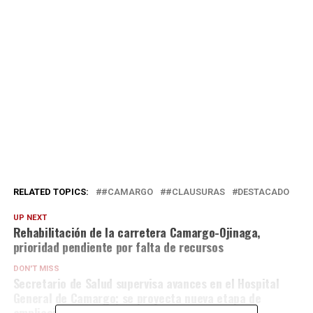
RELATED TOPICS:
#CAMARGO
#CLAUSURAS
DESTACADO
UP NEXT
Rehabilitación de la carretera Camargo-Ojinaga,
prioridad pendiente por falta de recursos
DON'T MISS
Secretario de Salud supervisa avances en el Hospital
General de Camargo; se proyecta nueva etapa de
ampliación