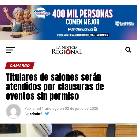
CAMARGO
Titulares de salones serán
atendidos por clausuras de
eventos sin permiso
Published
1 año ago
on
02 de junio de 2025
By
admin2