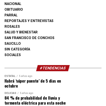
crecimiento.
NACIONAL
OBITUARIO
Actualmente existen 34 organizaciones civiles activas en
PARRAL
Camargo, de las cuales 20 ya confirmaron su
REPORTAJES Y ENTREVISTAS
participación en esta edición del FECHAC Fest.
ROSALES
SALUD Y BIENESTAR
SAN FRANCISCO DE CONCHOS
SAUCILLO
SIN CATEGORÍA
SOCIALES
#TENDENCIAS
ESTATAL
5 años ago
Habrá ‘súper puente’ de 5 días en
octubre
DELICIAS
5 años ago
84 % de probabilidad de lluvia y
tormenta eléctrica para esta noche