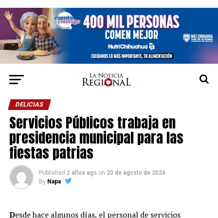
DELICIAS
Servicios Públicos trabaja en
presidencia municipal para las
fiestas patrias
Published
2 años ago
on
20 de agosto de 2024
By
Napa
D
esde hace algunos días, el personal de servicios