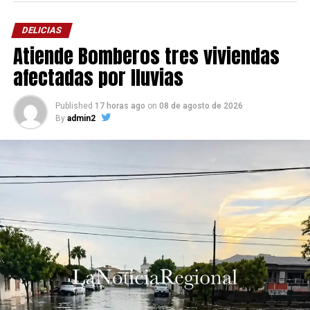
DELICIAS
Atiende Bomberos tres viviendas
afectadas por lluvias
Published
17 horas ago
on
08 de agosto de 2026
By
admin2