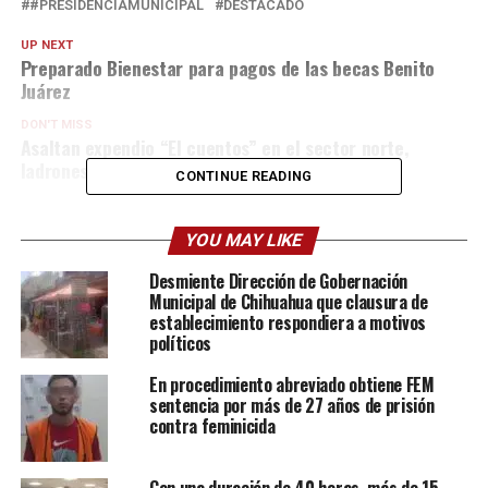
#PRESIDENCIAMUNICIPAL
DESTACADO
UP NEXT
Preparado Bienestar para pagos de las becas Benito
Juárez
DON'T MISS
Asaltan expendio “El cuentos” en el sector norte,
ladrones se llevan botella de agua
CONTINUE READING
YOU MAY LIKE
Desmiente Dirección de Gobernación
Municipal de Chihuahua que clausura de
establecimiento respondiera a motivos
políticos
En procedimiento abreviado obtiene FEM
sentencia por más de 27 años de prisión
contra feminicida