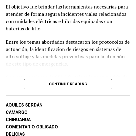
El objetivo fue brindar las herramientas necesarias para
atender de forma segura incidentes viales relacionados
con unidades eléctricas e híbridas equipadas con
baterías de litio.
Entre los temas abordados destacaron los protocolos de
actuación, la identificación de riesgos en sistemas de
alto voltaje y las medidas preventivas para la atención
de este tipo de emergencias.
Con estas acciones, la CEPC fortalece la preparación de
los cuerpos de emergencia municipales y la capacidad de
CONTINUE READING
respuesta ante incidentes con vehículos de nuevas
tecnologías.
AQUILES SERDÁN
CAMARGO
CHIHUAHUA
COMENTARIO OBLIGADO
DELICIAS