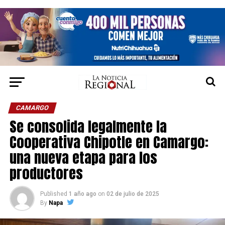
CAMARGO
Se consolida legalmente la
Cooperativa Chipotle en Camargo:
una nueva etapa para los
productores
Published
1 año ago
on
02 de julio de 2025
By
Napa