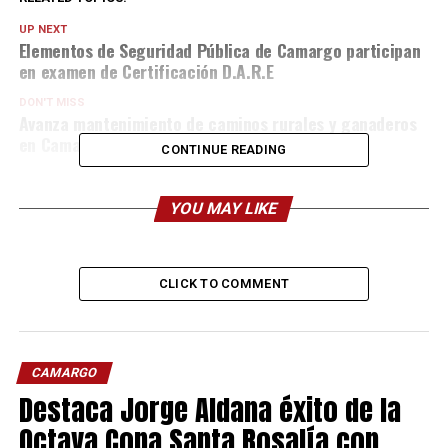
UP NEXT
Elementos de Seguridad Pública de Camargo participan
en examen de Certificación D.A.R.E
DON'T MISS
Avanza mantenimiento de caminos rurales y ganaderos
en Camargo: Pedro Acosta
CONTINUE READING
YOU MAY LIKE
CLICK TO COMMENT
CAMARGO
Destaca Jorge Aldana éxito de la
Octava Copa Santa Rosalía con