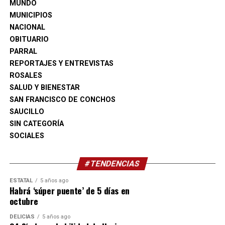
propósito de orientar a los grupos locales sobre las
MUNDO
oportunidades disponibles para impulsar su
MUNICIPIOS
crecimiento.
NACIONAL
OBITUARIO
Actualmente existen 34 organizaciones civiles activas en
PARRAL
Camargo, de las cuales 20 ya confirmaron su
REPORTAJES Y ENTREVISTAS
participación en esta edición del FECHAC Fest.
ROSALES
SALUD Y BIENESTAR
SAN FRANCISCO DE CONCHOS
SAUCILLO
SIN CATEGORÍA
SOCIALES
#TENDENCIAS
ESTATAL
5 años ago
Habrá ‘súper puente’ de 5 días en
octubre
DELICIAS
5 años ago