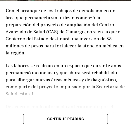
C
on el arranque de los trabajos de demolición en un
área que permanecía sin utilizar, comenzó la
preparación del proyecto de ampliación del Centro
Avanzado de Salud (CAS) de Camargo, obra en la que el
Gobierno del Estado destinará una inversión de 38
millones de pesos para fortalecer la atención médica en
la región.
Las labores se realizan en un espacio que durante años
permaneció inconcluso y que ahora será rehabilitado
para albergar nuevas áreas médicas y de diagnóstico,
como parte del proyecto impulsado por la Secretaría de
Salud estatal.
De acuerdo con lo informado anteriormente por el
director de Planeación, Evaluación y Desarrollo de la
CONTINUE READING
dependencia, Alberto Martínez Bailón, la ampliación
contempla alrededor de 600 metros cuadrados de