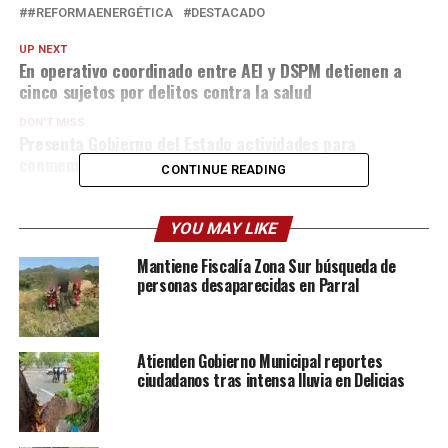
#REFORMAENERGÉTICA
DESTACADO
UP NEXT
En operativo coordinado entre AEI y DSPM detienen a
cinco sujetos por delitos contra la salud
DON'T MISS
Presenta Gobierno del Estado actividades para
conmemorar el Día de Muertos
CONTINUE READING
YOU MAY LIKE
Mantiene Fiscalía Zona Sur búsqueda de
personas desaparecidas en Parral
Atienden Gobierno Municipal reportes
ciudadanos tras intensa lluvia en Delicias