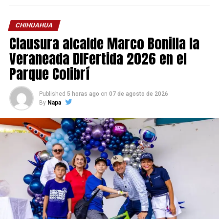
CHIHUAHUA
Clausura alcalde Marco Bonilla la
Veraneada DIFertida 2026 en el
Parque Colibrí
Published
5 horas ago
on
07 de agosto de 2026
By
Napa