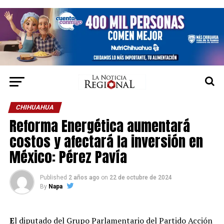
CHIHUAHUA
Reforma Energética aumentará
costos y afectará la inversión en
México: Pérez Pavía
Published
2 años ago
on
22 de octubre de 2024
By
Napa
E
l diputado del Grupo Parlamentario del Partido Acción