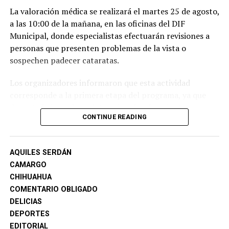
La valoración médica se realizará el martes 25 de agosto,
a las 10:00 de la mañana, en las oficinas del DIF
Municipal, donde especialistas efectuarán revisiones a
personas que presenten problemas de la vista o
sospechen padecer cataratas.
Los organizadores informaron que esta actividad
corresponde a la primera etapa del programa, ya que
durante la jornada se determinará qué pacientes son
CONTINUE READING
candidatos para continuar con el proceso de atención y
tratamiento.
AQUILES SERDÁN
El Club Rotario hizo un llamado a la población
CAMARGO
interesada para que realice su inscripción con
CHIHUAHUA
anticipación en las oficinas del DIF Municipal, ya que el
COMENTARIO OBLIGADO
registro deberá efectuarse antes de la fecha establecida.
DELICIAS
Como parte de los requisitos, los solicitantes deberán
DEPORTES
presentar una carta de no afiliación al IMSS e ISSSTE,
EDITORIAL