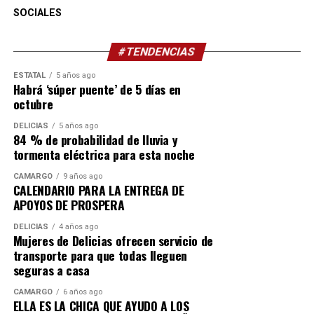
SOCIALES
En cuanto a las temperaturas máximas para esta tarde,
la capital registrará 36 grados centígrados (°C), Juárez
39, Janos 35, Madera 28, Temósachic 30, Cuauhtémoc
#TENDENCIAS
29, Ojinaga 39, Delicias 36, Camargo 34, Jiménez 32,
ESTATAL
5 años ago
Parral 29, Bocoyna 24, Chínipas 35, Guachochi 23 y
Habrá ‘súper puente’ de 5 días en
Balleza 22.
octubre
DELICIAS
5 años ago
La dependencia estatal exhorta a la población a
84 % de probabilidad de lluvia y
extremar precauciones, evitar cruzar cuerpos de agua
tormenta eléctrica para esta noche
con corriente y atender las recomendaciones del
CAMARGO
9 años ago
personal de Protección Civil.
CALENDARIO PARA LA ENTREGA DE
APOYOS DE PROSPERA
DELICIAS
4 años ago
Mujeres de Delicias ofrecen servicio de
transporte para que todas lleguen
seguras a casa
CAMARGO
6 años ago
ELLA ES LA CHICA QUE AYUDO A LOS