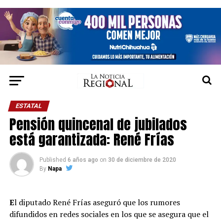
ESTATAL
Pensión quincenal de jubilados
está garantizada: René Frías
Published
6 años ago
on
30 de diciembre de 2020
By
Napa
E
l diputado René Frías aseguró que los rumores
difundidos en redes sociales en los que se asegura que el