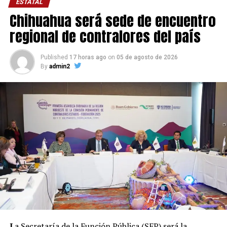
ESTATAL
Chihuahua será sede de encuentro
regional de contralores del país
Published
17 horas ago
on
05 de agosto de 2026
By
admin2
L
a Secretaría de la Función Pública (SFP) será la