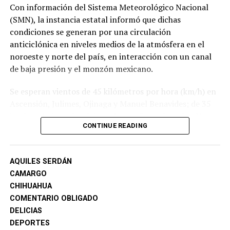
Con información del Sistema Meteorológico Nacional
(SMN), la instancia estatal informó que dichas
condiciones se generan por una circulación
anticiclónica en niveles medios de la atmósfera en el
noroeste y norte del país, en interacción con un canal
de baja presión y el monzón mexicano.
Se esperan vientos de 45 kilómetros por hora (km/h) en
Ascensión, Julimes, Ojinaga y Manuel Benavides; de 35
km/h en Juárez, Guadalupe, Janos, Casas Grandes, Nuevo
CONTINUE READING
Casas Grandes, Galeana, Aldama, Rosales, Meoqui,
Delicias, Saucillo, Satevó, Valle de Zaragoza, Parral,
Allende, López, Coronado, Jiménez, San Francisco de
AQUILES SERDÁN
Conchos, Camargo, La Cruz y Coyame.
CAMARGO
CHIHUAHUA
Se pronostican lluvias de moderadas a puntualmente
COMENTARIO OBLIGADO
fuertes en Moris, Ocampo, Uruachi, Maguarichi,
DELICIAS
Bocoyna, Chínipas, Guazapares, Urique, Batopilas,
DEPORTES
Morelos, Guadalupe y Calvo, Guachochi y Balleza.