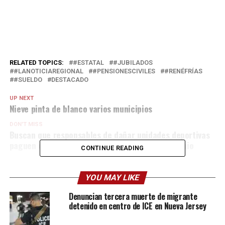
RELATED TOPICS:
#ESTATAL
#JUBILADOS
#LANOTICIAREGIONAL
#PENSIONESCIVILES
#RENÉFRÍAS
#SUELDO
DESTACADO
UP NEXT
Nieve pinta de blanco varios municipios
DON'T MISS
Buscan que responsables de dañar unidades deportivas
paguen con servicio social o mediante un convenio
CONTINUE READING
YOU MAY LIKE
Denuncian tercera muerte de migrante
detenido en centro de ICE en Nueva Jersey