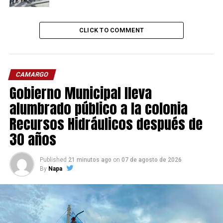
CLICK TO COMMENT
CAMARGO
Gobierno Municipal lleva
alumbrado público a la colonia
Recursos Hidráulicos después de
30 años
Published
21 minutos ago
on
07 de agosto de 2026
By
Napa