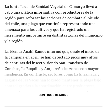
L
a Junta Local de Sanidad Vegetal de Camargo llevó a
cabo una plática informativa con productores de la
región para reforzar las acciones de combate al picudo
del chile, una plaga que continúa representando una
amenaza para los cultivos y que ha registrado un
incremento importante en distintas zonas del municipio
y la región.
La técnica Anahí Ramos informó que, desde el inicio de
la campaña en abril, se han detectado picos muy altos
de capturas del insecto, siendo San Francisco de
Conchos, La Boquilla y Ampareño las zonas con mayor
incidencia. En contraste, sectores como La Enramada y
Laguna de las Vacas han logrado mantener la plaga bajo
control gracias a la coordinación entre productores,
quienes realizan fumigaciones de manera simultánea.
CONTINUE READING
Explicó que la Junta proporciona de forma gratuita