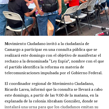
del cultivo, pues el precio del chile ha disminuido y
muchos consideran que ya no es costeable invertir en
insecticidas.
Por su parte, el técnico Luis Javier Mendoza,
responsable de la zona de Laguna de las Vacas, La
Enramada y el corredor Camargo-Jiménez, destacó que
M
ovimiento Ciudadano invitó a la ciudadanía de
en esos sectores la incidencia es menor gracias a la
Camargo a participar en una consulta pública que se
participación activa de los agricultores, quienes acuden
realizará este domingo con el objetivo de manifestar el
por los insumos y siguen las recomendaciones técnicas.
rechazo a la denominada “Ley Espía”, nombre con el que
el partido identifica la reforma en materia de
En tanto, Alicia García, encargada del monitoreo en San
telecomunicaciones impulsada por el Gobierno Federal.
Francisco de Conchos y Ojo de Agua, señaló que durante
las últimas semanas se han registrado capturas de hasta
El coordinador regional de Movimiento Ciudadano,
500 picudos en una sola trampa, lo que refleja el rápido
Ricardo Larea, informó que la consulta se llevará a cabo
crecimiento de la plaga cuando no se aplican medidas
este domingo, a partir de las 9:00 de la mañana, en la
preventivas de manera oportuna.
explanada de la colonia Abraham González, donde se
instalará una urna para que los ciudadanos emitan su
Los especialistas coincidieron en que el picudo no puede