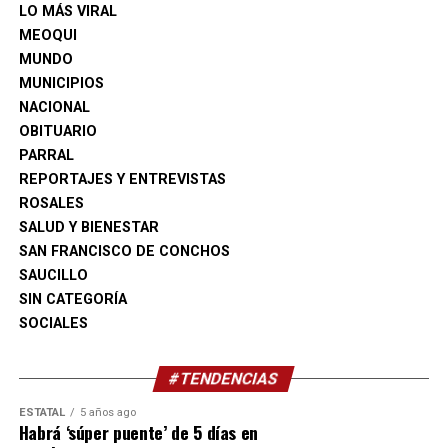
legislación que Movimiento Ciudadano denomina “Ley
LO MÁS VIRAL
Espía”.
MEOQUI
MUNDO
Finalmente, reiteró la invitación para que la población
MUNICIPIOS
participe en este ejercicio ciudadano durante la jornada
NACIONAL
dominical.
OBITUARIO
PARRAL
REPORTAJES Y ENTREVISTAS
ROSALES
SALUD Y BIENESTAR
SAN FRANCISCO DE CONCHOS
SAUCILLO
SIN CATEGORÍA
SOCIALES
#TENDENCIAS
ESTATAL
5 años ago
Habrá ‘súper puente’ de 5 días en