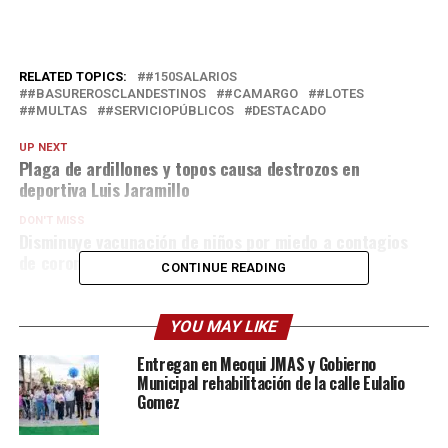
RELATED TOPICS:
#150SALARIOS
#BASUREROSCLANDESTINOS
#CAMARGO
#LOTES
#MULTAS
#SERVICIOPÚBLICOS
DESTACADO
UP NEXT
Plaga de ardillones y topos causa destrozos en
deportiva Luis Jaramillo
DON'T MISS
Disminuye vacunación de niños por miedo a contagios
de coronavirus en centros de salud
CONTINUE READING
YOU MAY LIKE
Entregan en Meoqui JMAS y Gobierno
Municipal rehabilitación de la calle Eulalio
Gomez