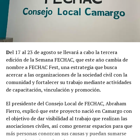
Con el inicio de estas adecuaciones, el proyecto entra en
su primera etapa en campo, previo al desarrollo de la
ampliación que busca mejorar la capacidad y calidad de
la atención que brinda el Centro Avanzado de Salud de
Camargo.
D
el 17 al 23 de agosto se llevará a cabo la tercera
edición de la Semana FECHAC, que este año cambia de
nombre a FECHAC Fest, una estrategia que busca
acercar a las organizaciones de la sociedad civil con la
comunidad y fortalecer su trabajo mediante actividades
de capacitación, vinculación y promoción.
El presidente del Consejo Local de FECHAC, Abraham
Fierro, explicó que este proyecto nació en Camargo con
el objetivo de dar visibilidad al trabajo que realizan las
asociaciones civiles, así como generar espacios para que
más personas conozcan sus causas y puedan sumarse