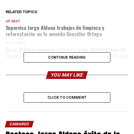
RELATED TOPICS:
UP NEXT
Supervisa Jorge Aldana trabajos de limpieza y
reforestación en la avenida González Ortega
DON'T MISS
Jorge Aldana reconoce a beneficiarios del Programa de
Empleo Temporal, limpian deportiva en Lomas del Florido
CONTINUE READING
YOU MAY LIKE
CLICK TO COMMENT
CAMARGO