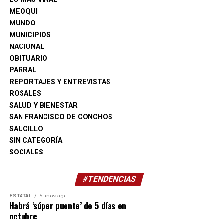
financiamiento a organizaciones civiles, con el
MEOQUI
propósito de orientar a los grupos locales sobre las
MUNDO
oportunidades disponibles para impulsar su
MUNICIPIOS
crecimiento.
NACIONAL
OBITUARIO
Actualmente existen 34 organizaciones civiles activas en
PARRAL
Camargo, de las cuales 20 ya confirmaron su
REPORTAJES Y ENTREVISTAS
participación en esta edición del FECHAC Fest.
ROSALES
SALUD Y BIENESTAR
SAN FRANCISCO DE CONCHOS
SAUCILLO
SIN CATEGORÍA
SOCIALES
#TENDENCIAS
ESTATAL
5 años ago
Habrá ‘súper puente’ de 5 días en
octubre