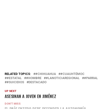
RELATED TOPICS:
#CHIHUAHUA
#CUAUHTÉMOC
#ESTATAL
#HOMBRE
#LANOTICIAREGIONAL
#PARRAL
#SUICIDIOS
DESTACADO
UP NEXT
ASESINAN A JOVEN EN JIMÉNEZ
DON'T MISS
EL PAÍS ENTERO DEBE DEFENDER LA AUTONOMÍA