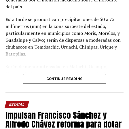
del país.
Esta tarde se pronostican precipitaciones de 50 a 75
milímetros (mm) en la zona suroeste del estado,
particularmente en municipios como Moris, Morelos, y
Guadalupe y Calvo; serán de dispersas a moderadas con
chubascos en Temósachic, Uruachi, Chínipas, Urique y
Batopilas.
Serán de menor intensidad en Matachí, Ocampo,
Maguarichi, Guachochi, Balleza, El Tule, Santa Bárbara y
CONTINUE READING
Matamoros, condiciones que podrían incluir actividad
eléctrica, viento y posible caída de granizo.
Para el domingo, en esa misma región se prevén lluvias
ESTATAL
de 25 a 50 mm, con acumulados de moderados a
Impulsan Francisco Sánchez y
puntualmente fuertes en Morelos, y Guadalupe y Calvo.
Alfredo Chávez reforma para dotar
Además se contemplan chubascos y precipitaciones de