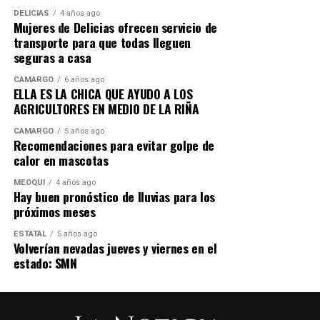
la reforma es un paso necesario para construir un
DELICIAS
4 años ago
sistema efectivo en la impartición de justicia, fortalecer
Mujeres de Delicias ofrecen servicio de
la confianza ciudadana y garantizar que la investigación
transporte para que todas lleguen
seguras a casa
de los delitos responda exclusivamente a criterios
jurídicos y técnicos. Una Fiscalía que sirva a la justicia,
CAMARGO
6 años ago
proteja a las víctimas y combata la impunidad con
ELLA ES LA CHICA QUE AYUDO A LOS
AGRICULTORES EN MEDIO DE LA RIÑA
independencia, profesionalismo y firmeza.
CAMARGO
5 años ago
Recomendaciones para evitar golpe de
calor en mascotas
MEOQUI
4 años ago
Hay buen pronóstico de lluvias para los
próximos meses
ESTATAL
5 años ago
Volverían nevadas jueves y viernes en el
estado: SMN