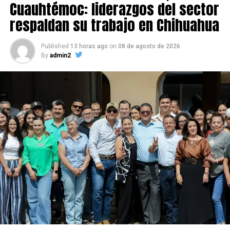
Cuauhtémoc: liderazgos del sector
respaldan su trabajo en Chihuahua
Published
13 horas ago
on
08 de agosto de 2026
By
admin2