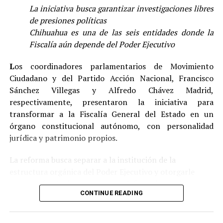
Cuauhtémoc, 39/24°C en Ojinaga, 35/21°C en Delicias,
La iniciativa busca garantizar investigaciones libres
34/21°C en Camargo, 33/20°C en Jiménez, 29/16°C en
de presiones políticas
Parral, 24/8°C en Bocoyna, 35/22°C en Chínipas, 23/7°C
Chihuahua es una de las seis entidades donde la
en Guachochi y 22/5ºC en Balleza.
Fiscalía aún depende del Poder Ejecutivo
L
os coordinadores parlamentarios de Movimiento
Ciudadano y del Partido Acción Nacional, Francisco
Sánchez Villegas y Alfredo Chávez Madrid,
respectivamente, presentaron la iniciativa para
transformar a la Fiscalía General del Estado en un
órgano constitucional autónomo, con personalidad
jurídica y patrimonio propios.
La reforma busca separar a la institución de la
estructura orgánica del Poder Ejecutivo y otorgarle
autonomía técnica, presupuestal, financiera y de
CONTINUE READING
gestión, estableciendo expresamente que sus funciones
no podrán ser influidas, restringidas ni condicionadas
por ninguna autoridad.