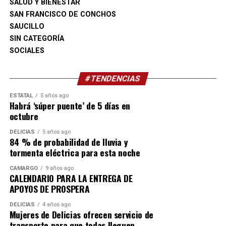
SALUD Y BIENESTAR
SAN FRANCISCO DE CONCHOS
SAUCILLO
SIN CATEGORÍA
SOCIALES
#TENDENCIAS
ESTATAL
5 años ago
Habrá ‘súper puente’ de 5 días en
octubre
DELICIAS
5 años ago
84 % de probabilidad de lluvia y
tormenta eléctrica para esta noche
CAMARGO
9 años ago
CALENDARIO PARA LA ENTREGA DE
APOYOS DE PROSPERA
DELICIAS
4 años ago
Mujeres de Delicias ofrecen servicio de
transporte para que todas lleguen