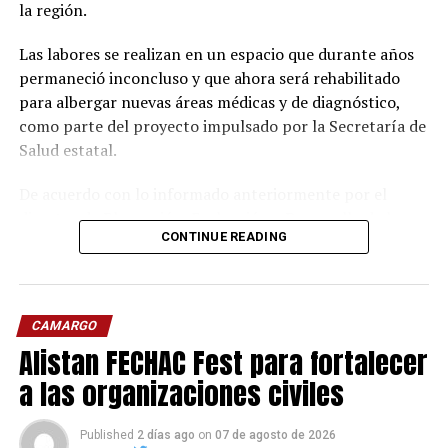
la región.
Las labores se realizan en un espacio que durante años
permaneció inconcluso y que ahora será rehabilitado
para albergar nuevas áreas médicas y de diagnóstico,
como parte del proyecto impulsado por la Secretaría de
Salud estatal.
De acuerdo con lo informado anteriormente por el
director de Planeación, Evaluación y Desarrollo de la
CONTINUE READING
dependencia, Alberto Martínez Bailón, la ampliación
contempla alrededor de 600 metros cuadrados de
construcción, donde se instalarán nuevos servicios para
incrementar la capacidad de atención del centro.
CAMARGO
Alistan FECHAC Fest para fortalecer
Entre las áreas proyectadas se encuentran un módulo
de atención médica continua con capacidad para
a las organizaciones civiles
estabilizar pacientes, una sala de rayos X fija,
mastógrafo, sonógrafo, laboratorio clínico, consultorio
Published
2 días ago
on
07 de agosto de 2026