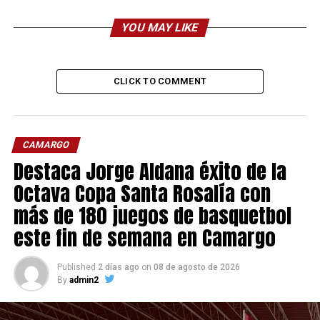
YOU MAY LIKE
CLICK TO COMMENT
CAMARGO
Destaca Jorge Aldana éxito de la
Octava Copa Santa Rosalía con
más de 180 juegos de basquetbol
este fin de semana en Camargo
Published
2 días ago
on
08 de agosto de 2026
By
admin2