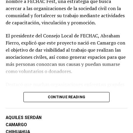
nombre a FECHAC Fest, una estrategia que busca
acercar a las organizaciones de la sociedad civil con la
comunidad y fortalecer su trabajo mediante actividades
de capacitación, vinculación y promoción.
El presidente del Consejo Local de FECHAC, Abraham
Fierro, explicó que este proyecto nació en Camargo con
el objetivo de dar visibilidad al trabajo que realizan las
asociaciones civiles, así como generar espacios para que
más personas conozcan sus causas y puedan sumarse
como voluntarios o donadores.
Destacó que muchas organizaciones enfrentan grandes
retos para mantenerse activas, por lo que FECHAC
CONTINUE READING
trabaja en brindarles acompañamiento, capacitación y
herramientas que les permitan consolidarse y continuar
atendiendo las necesidades de la comunidad.
AQUILES SERDÁN
CAMARGO
Uno de los logros de esta iniciativa, señaló, es que el
CHIHUAHUA
modelo implementado en Camargo será replicado este