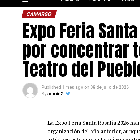
CAMARGO
Expo Feria Santa
por concentrar t
Teatro del Puebl
Published
1 mes ago
on
08 de julio de 2026
By
admin2
L
a Expo Feria Santa Rosalía 2026 m
organización del año anterior, aunque
artística: este año no habrá concierto