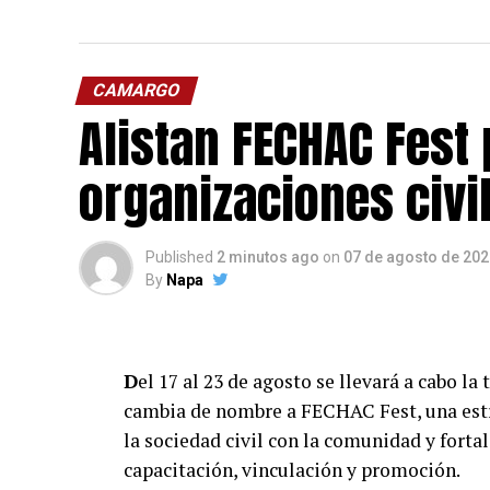
CAMARGO
Alistan FECHAC Fest 
organizaciones civi
Published
2 minutos ago
on
07 de agosto de 202
By
Napa
D
el 17 al 23 de agosto se llevará a cabo l
cambia de nombre a FECHAC Fest, una estr
la sociedad civil con la comunidad y forta
capacitación, vinculación y promoción.