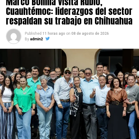
Marco Bonilla visita Rubio,
Cuauhtémoc: liderazgos del sector
respaldan su trabajo en Chihuahua
Published
11 horas ago
on
08 de agosto de 2026
By
admin2