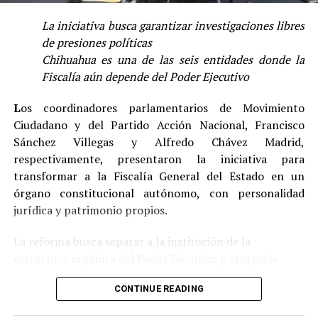
27/11°C en Madera, 29/9°C en Temósachic, 27/13°C en
Cuauhtémoc, 39/24°C en Ojinaga, 35/21°C en Delicias,
La iniciativa busca garantizar investigaciones libres
34/21°C en Camargo, 33/20°C en Jiménez, 29/16°C en
de presiones políticas
Parral, 24/8°C en Bocoyna, 35/22°C en Chínipas, 23/7°C
Chihuahua es una de las seis entidades donde la
en Guachochi y 22/5ºC en Balleza.
Fiscalía aún depende del Poder Ejecutivo
L
os coordinadores parlamentarios de Movimiento
Ciudadano y del Partido Acción Nacional, Francisco
Sánchez Villegas y Alfredo Chávez Madrid,
respectivamente, presentaron la iniciativa para
transformar a la Fiscalía General del Estado en un
órgano constitucional autónomo, con personalidad
jurídica y patrimonio propios.
La reforma busca separar a la institución de la
estructura orgánica del Poder Ejecutivo y otorgarle
autonomía técnica, presupuestal, financiera y de
CONTINUE READING
gestión, estableciendo expresamente que sus funciones
no podrán ser influidas, restringidas ni condicionadas