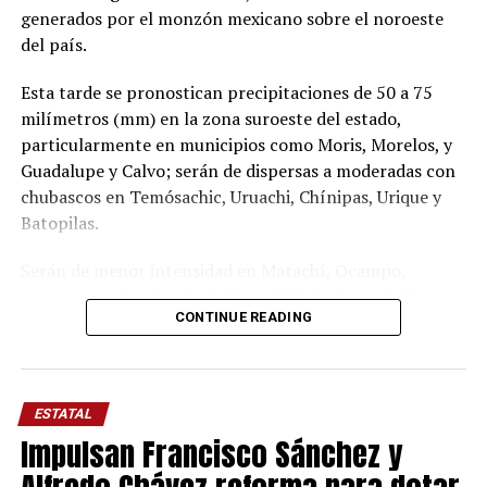
generados por el monzón mexicano sobre el noroeste
del país.
Esta tarde se pronostican precipitaciones de 50 a 75
milímetros (mm) en la zona suroeste del estado,
particularmente en municipios como Moris, Morelos, y
Guadalupe y Calvo; serán de dispersas a moderadas con
chubascos en Temósachic, Uruachi, Chínipas, Urique y
Batopilas.
Serán de menor intensidad en Matachí, Ocampo,
Maguarichi, Guachochi, Balleza, El Tule, Santa Bárbara y
CONTINUE READING
Matamoros, condiciones que podrían incluir actividad
eléctrica, viento y posible caída de granizo.
Para el domingo, en esa misma región se prevén lluvias
ESTATAL
de 25 a 50 mm, con acumulados de moderados a
Impulsan Francisco Sánchez y
puntualmente fuertes en Morelos, y Guadalupe y Calvo.