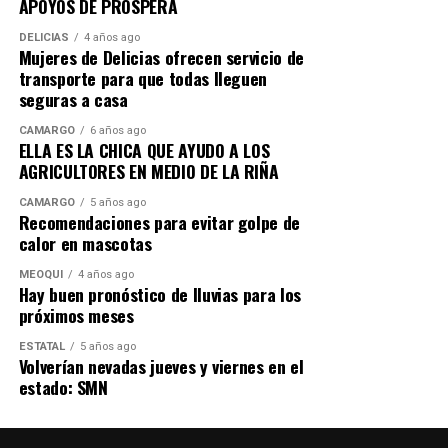
Los coordinadores parlamentarios coincidieron en que
APOYOS DE PROSPERA
la reforma es un paso necesario para construir un
DELICIAS
4 años ago
sistema efectivo en la impartición de justicia, fortalecer
Mujeres de Delicias ofrecen servicio de
la confianza ciudadana y garantizar que la investigación
transporte para que todas lleguen
seguras a casa
de los delitos responda exclusivamente a criterios
jurídicos y técnicos. Una Fiscalía que sirva a la justicia,
CAMARGO
6 años ago
proteja a las víctimas y combata la impunidad con
ELLA ES LA CHICA QUE AYUDO A LOS
AGRICULTORES EN MEDIO DE LA RIÑA
independencia, profesionalismo y firmeza.
CAMARGO
5 años ago
Recomendaciones para evitar golpe de
calor en mascotas
MEOQUI
4 años ago
Hay buen pronóstico de lluvias para los
próximos meses
ESTATAL
5 años ago
Volverían nevadas jueves y viernes en el
estado: SMN