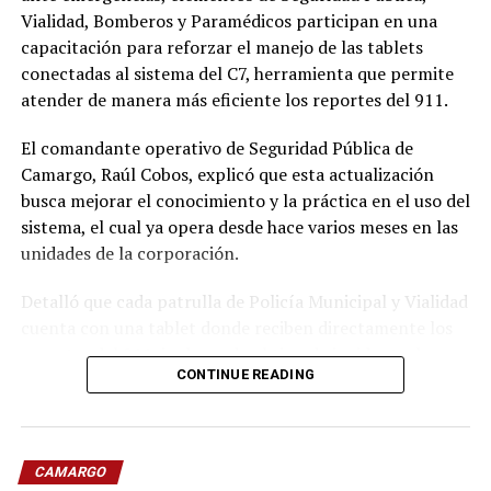
Vialidad, Bomberos y Paramédicos participan en una
capacitación para reforzar el manejo de las tablets
conectadas al sistema del C7, herramienta que permite
atender de manera más eficiente los reportes del 911.
El comandante operativo de Seguridad Pública de
Camargo, Raúl Cobos, explicó que esta actualización
busca mejorar el conocimiento y la práctica en el uso del
sistema, el cual ya opera desde hace varios meses en las
unidades de la corporación.
Detalló que cada patrulla de Policía Municipal y Vialidad
cuenta con una tablet donde reciben directamente los
reportes del 911, incluyendo el tipo de incidente, la
CONTINUE READING
dirección exacta y una ruta guiada mediante GPS para
llegar con mayor rapidez al lugar.
Cobos señaló que el sistema identifica cuál es la unidad
CAMARGO
más cercana a la emergencia y le envía el reporte de