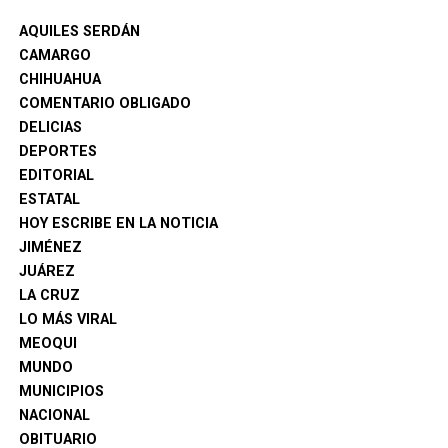
detectados hace más de diez días, Camargo continúa sin
AQUILES SERDÁN
recibir la dispersión, situación que calificó como lenta y
CAMARGO
preocupante.
CHIHUAHUA
Asimismo, recordó que anteriormente este tipo de
COMENTARIO OBLIGADO
acciones se realizaban de manera inmediata mediante
DELICIAS
aeronaves, mientras que actualmente el proceso
DEPORTES
depende de brigadas terrestres y de la disponibilidad de
EDITORIAL
recursos.
ESTATAL
HOY ESCRIBE EN LA NOTICIA
JIMÉNEZ
JUÁREZ
LA CRUZ
LO MÁS VIRAL
MEOQUI
MUNDO
MUNICIPIOS
NACIONAL
OBITUARIO