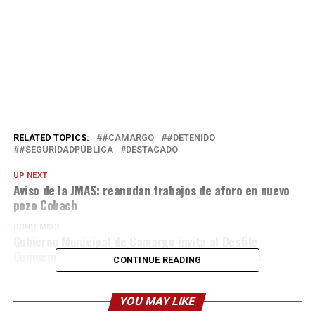
RELATED TOPICS:
#CAMARGO
#DETENIDO
#SEGURIDADPÚBLICA
DESTACADO
UP NEXT
Aviso de la JMAS: reanudan trabajos de aforo en nuevo
pozo Cobach
DON'T MISS
Gobierno Municipal de Camargo invita al Desfile
Conmemorativo de la Independencia este martes
CONTINUE READING
YOU MAY LIKE