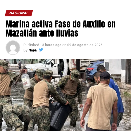
NACIONAL
Marina activa Fase de Auxilio en
Mazatlán ante lluvias
Published
13 horas ago
on
09 de agosto de 2026
By
Napa