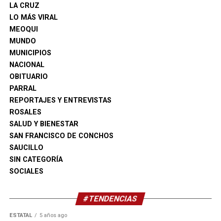
Tamaulipas, por lo que se recomienda extremar
LA CRUZ
precauciones ante las altas temperaturas.
LO MÁS VIRAL
MEOQUI
MUNDO
MUNICIPIOS
NACIONAL
OBITUARIO
Con información de López-Dóriga Digital
PARRAL
REPORTAJES Y ENTREVISTAS
ROSALES
SALUD Y BIENESTAR
SAN FRANCISCO DE CONCHOS
SAUCILLO
SIN CATEGORÍA
SOCIALES
#TENDENCIAS
ESTATAL
5 años ago