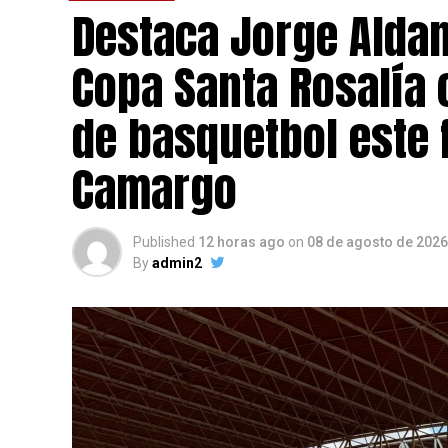
Destaca Jorge Aldan
Copa Santa Rosalía 
de basquetbol este 
Camargo
Published
12 horas ago
on
08 de agosto de 2026
By
admin2