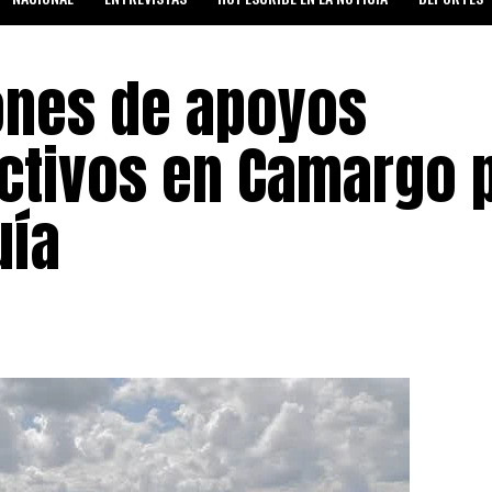
SALUD Y BIENESTAR
ones de apoyos
ctivos en Camargo 
uía