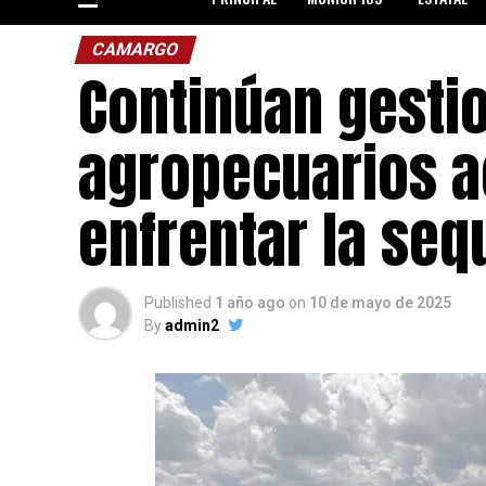
CAMARGO
Continúan gesti
agropecuarios a
enfrentar la seq
Published
1 año ago
on
10 de mayo de 2025
By
admin2