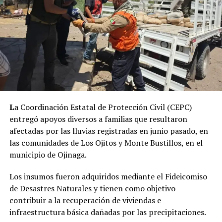
Bocoyna, 25°C en Guachochi y 24°C en Balleza.
– Las temperaturas esperadas en máxima y mínima para
este viernes son: Chihuahua 34ºC/22ºC, Juárez 39/25,
Janos 35/21, Madera 27/12, Temósachic 30/10,
Cuauhtémoc 28/16, Ojinaga 39/26, Delicias 35/23,
Camargo 34/22, Jiménez 34/21, Parral 30/18, Bocoyna
24/9, Chínipas 37/23, Guachochi 24/8 y Balleza
23ºC/6ºC.
L
a Coordinación Estatal de Protección Civil (CEPC)
entregó apoyos diversos a familias que resultaron
afectadas por las lluvias registradas en junio pasado, en
las comunidades de Los Ojitos y Monte Bustillos, en el
municipio de Ojinaga.
Los insumos fueron adquiridos mediante el Fideicomiso
de Desastres Naturales y tienen como objetivo
contribuir a la recuperación de viviendas e
infraestructura básica dañadas por las precipitaciones.