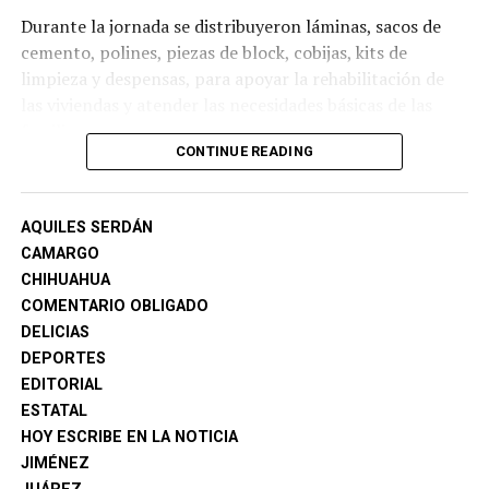
Durante la jornada se distribuyeron láminas, sacos de
cemento, polines, piezas de block, cobijas, kits de
limpieza y despensas, para apoyar la rehabilitación de
las viviendas y atender las necesidades básicas de las
familias.
CONTINUE READING
El reparto de este tipo de apoyos continuará en otros
municipios, cuyos habitantes fueron afectados por las
AQUILES SERDÁN
precipitaciones pluviales.
CAMARGO
CHIHUAHUA
COMENTARIO OBLIGADO
DELICIAS
DEPORTES
EDITORIAL
ESTATAL
HOY ESCRIBE EN LA NOTICIA
JIMÉNEZ