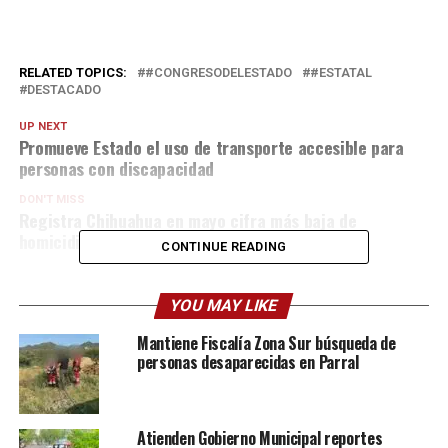
RELATED TOPICS:
#CONGRESODELESTADO
#ESTATAL
DESTACADO
UP NEXT
Promueve Estado el uso de transporte accesible para
personas con discapacidad
DON'T MISS
Registra Chihuahua en mayo cifra más baja de
homicidios dolosos en 10 años
CONTINUE READING
YOU MAY LIKE
Mantiene Fiscalía Zona Sur búsqueda de
personas desaparecidas en Parral
Atienden Gobierno Municipal reportes