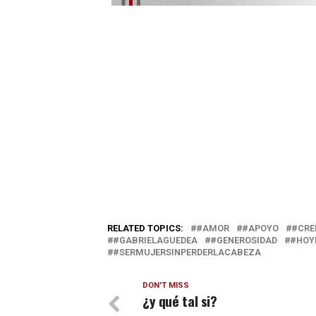
RELATED TOPICS:
#AMOR
#APOYO
#CRE
#GABRIELAGUEDEA
#GENEROSIDAD
#HOY
#SERMUJERSINPERDERLACABEZA
DON'T MISS
¿y qué tal si?