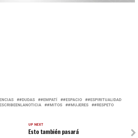
ENCIAS
#DUDAS
#EMPATÍ
#ESPACIO
#ESPIRITUALIDAD
ESCRIBEENLANOTICIA
#MITOS
#MUJERES
#RESPETO
UP NEXT
Esto también pasará