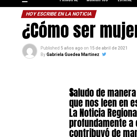
HOY ESCRIBE EN LA NOTICIA
¿Cómo ser mujer
Published
5 años ago
on
15 de abril de 2021
By
Gabriela Guedea Martinez
S
aludo de manera 
que nos leen en e
La Noticia Region
profundamente a 
contribuyó de man