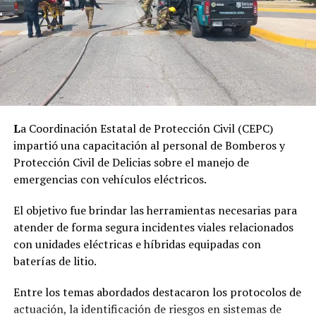
ciudadanía a extremar precauciones durante las lluvias,
conducir a velocidad moderada y guardar distancia entre
vehículos. También pidió mantener despejados patios,
resumideros y coladeras, ya que la basura acumulada
puede impedir el desalojo del agua y generar mayores
afectaciones en calles y viviendas.
L
a Coordinación Estatal de Protección Civil (CEPC)
impartió una capacitación al personal de Bomberos y
Protección Civil de Delicias sobre el manejo de
emergencias con vehículos eléctricos.
El objetivo fue brindar las herramientas necesarias para
atender de forma segura incidentes viales relacionados
con unidades eléctricas e híbridas equipadas con
baterías de litio.
Entre los temas abordados destacaron los protocolos de
actuación, la identificación de riesgos en sistemas de