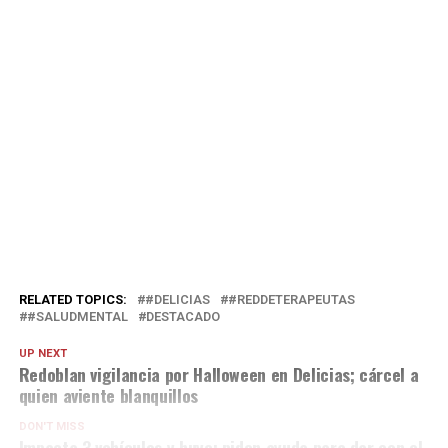
RELATED TOPICS:
#DELICIAS
#REDDETERAPEUTAS
#SALUDMENTAL
DESTACADO
UP NEXT
Redoblan vigilancia por Halloween en Delicias; cárcel a
quien aviente blanquillos
DON'T MISS
Impacta 3 vehículos y huye; piden ayuda para dar con el