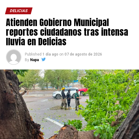
DELICIAS
Atienden Gobierno Municipal
reportes ciudadanos tras intensa
lluvia en Delicias
Published
1 día ago
on
07 de agosto de 2026
By
Napa