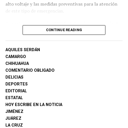
alto voltaje y las medidas preventivas para la atención
de este tipo de emergencias.
Con estas acciones, la CEPC fortalece la preparación de
los cuerpos de emergencia municipales y la capacidad de
CONTINUE READING
respuesta ante incidentes con vehículos de nuevas
tecnologías.
AQUILES SERDÁN
CAMARGO
CHIHUAHUA
COMENTARIO OBLIGADO
DELICIAS
DEPORTES
EDITORIAL
ESTATAL
HOY ESCRIBE EN LA NOTICIA
JIMÉNEZ
JUÁREZ
LA CRUZ