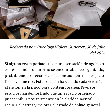
explotar/corromper, ignorar y ser negligente con la
salud o educación (Arruabarrena, 2011).Las madres
tóxicas suelen exhibir una combinación de los siguientes
comportamientos que pueden servir como señales para
su detección:
•
Uso de la violencia y manipulación familiar. El castigo
físico o verbal es una herramienta común de las madres
Redactado por: Psicóloga Violeta Gutiérrez, 30 de julio
tóxicas, causando no solo dolor inmediato sino también
del 2026
sentimientos de resentimiento y desconfianza hacia la
figura materna. Después de un divorcio o separación,
S
i alguna vez experimentaste una sensación de agobio o
algunas madres tóxicas intentan alienar a sus hijos del
estrés cuando tu entorno se encontraba desorganizado,
otro progenitor, generando división y conflictos dentro de
probablemente reconozcas la conexión entre el espacio
la familia.
físico y la mente. Esta relación ha ganado cada vez más
•
Control absoluto sobre las decisiones. Otra señal de una
atención en la psicología contemporánea. Diversos
madre tóxica es asumir toda la responsabilidad de la
estudios han demostrado que un espacio ordenado
educación de sus hijos, dejando muy poco espacio para
puede influir positivamente en la claridad mental,
que ellos tomen sus propias decisiones y desarrollen su
reducir el estrés y mejorar el estado de ánimo general.
independencia.