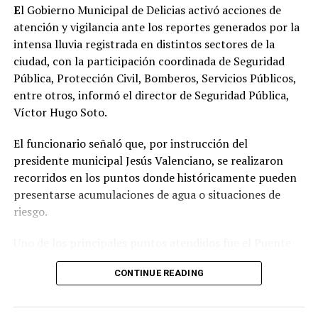
E
l Gobierno Municipal de Delicias activó acciones de
atención y vigilancia ante los reportes generados por la
intensa lluvia registrada en distintos sectores de la
ciudad, con la participación coordinada de Seguridad
Pública, Protección Civil, Bomberos, Servicios Públicos,
entre otros, informó el director de Seguridad Pública,
Víctor Hugo Soto.
El funcionario señaló que, por instrucción del
presidente municipal Jesús Valenciano, se realizaron
recorridos en los puntos donde históricamente pueden
presentarse acumulaciones de agua o situaciones de
riesgo.
Uno de los principales puntos atendidos fue el Puente
Suprimido, donde elementos de Seguridad Pública
CONTINUE READING
realizaron el cierre momentáneo de la circulación para
permitir el desfogue del agua y prevenir que los
vehículos quedaran varados o sufrieran alguna avería al