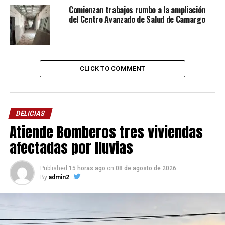
Comienzan trabajos rumbo a la ampliación
del Centro Avanzado de Salud de Camargo
CLICK TO COMMENT
DELICIAS
Atiende Bomberos tres viviendas
afectadas por lluvias
Published
15 horas ago
on
08 de agosto de 2026
By
admin2