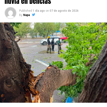
lluvia en Delicias
Published
1 día ago
on
07 de agosto de 2026
By
Napa