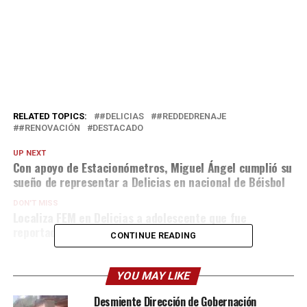
RELATED TOPICS:
#DELICIAS
#REDDEDRENAJE
#RENOVACIÓN
DESTACADO
UP NEXT
Con apoyo de Estacionómetros, Miguel Ángel cumplió su
sueño de representar a Delicias en nacional de Béisbol
DON'T MISS
Localiza FEM en Delicias a adolescente que fue
reportada ausente en Cuauhtémoc
CONTINUE READING
YOU MAY LIKE
Desmiente Dirección de Gobernación