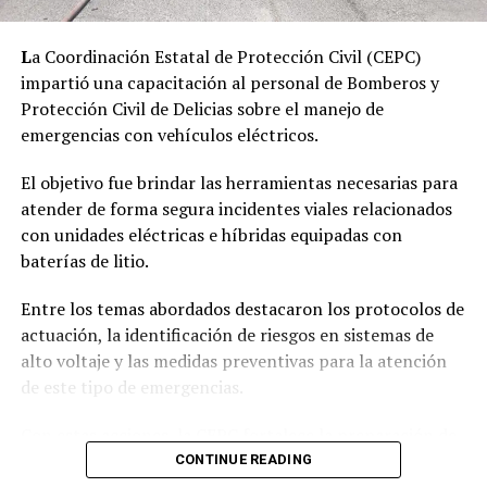
L
a Coordinación Estatal de Protección Civil (CEPC)
impartió una capacitación al personal de Bomberos y
Protección Civil de Delicias sobre el manejo de
emergencias con vehículos eléctricos.
El objetivo fue brindar las herramientas necesarias para
atender de forma segura incidentes viales relacionados
con unidades eléctricas e híbridas equipadas con
baterías de litio.
Entre los temas abordados destacaron los protocolos de
actuación, la identificación de riesgos en sistemas de
alto voltaje y las medidas preventivas para la atención
de este tipo de emergencias.
Con estas acciones, la CEPC fortalece la preparación de
los cuerpos de emergencia municipales y la capacidad de
CONTINUE READING
respuesta ante incidentes con vehículos de nuevas