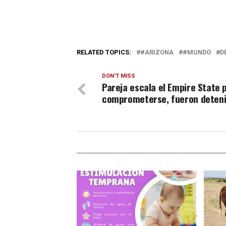
RELATED TOPICS:
#ARIZONA
#MUNDO
D
DON'T MISS
Pareja escala el Empire State 
comprometerse, fueron deten