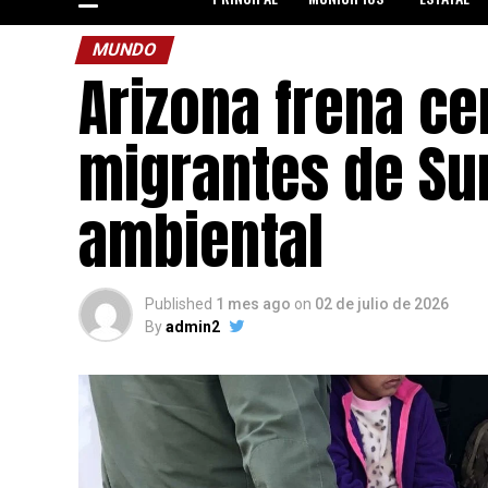
MUNDO
Arizona frena ce
migrantes de Sur
ambiental
Published
1 mes ago
on
02 de julio de 2026
By
admin2