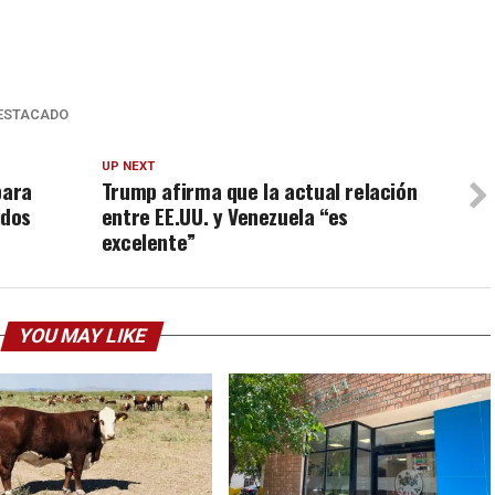
ESTACADO
UP NEXT
para
Trump afirma que la actual relación
idos
entre EE.UU. y Venezuela “es
excelente”
YOU MAY LIKE