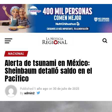
NACIONAL
Alerta de tsunami en México:
Sheinbaum detalló saldo en el
Pacífico
Published
1 año ago
on
30 de julio de 2025
By
admin2