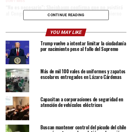
DON'T MISS
“No es necesario”: Sheinbaum confirma que no asistirá
al Congreso a entregar su primer informe de gobierno
CONTINUE READING
YOU MAY LIKE
Trump vuelve a intentar limitar la ciudadanía
por nacimiento pese al fallo del Supremo
Más de mil 100 vales de uniformes y zapatos
escolares entregados en Lázaro Cárdenas
Capacitan a corporaciones de seguridad en
atención de vehículos eléctricos
Buscan mantener control del picudo del chile