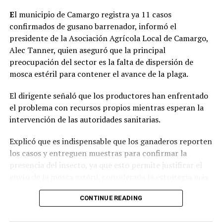
E
l municipio de Camargo registra ya 11 casos
confirmados de gusano barrenador, informó el
presidente de la Asociación Agrícola Local de Camargo,
Alec Tanner, quien aseguró que la principal
preocupación del sector es la falta de dispersión de
mosca estéril para contener el avance de la plaga.
El dirigente señaló que los productores han enfrentado
el problema con recursos propios mientras esperan la
intervención de las autoridades sanitarias.
Explicó que es indispensable que los ganaderos reporten
los casos y entreguen muestras para confirmar la
presencia del insecto, ya que esto permite justificar el
envío de la mosca estéril, considerada la estrategia más
efectiva para combatir la enfermedad.
CONTINUE READING
Tanner indicó que, pese a que los primeros casos fueron