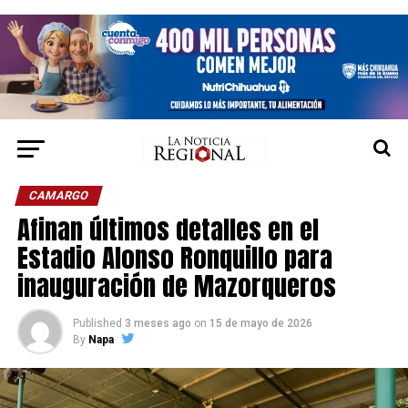
CAMARGO
Afinan últimos detalles en el
Estadio Alonso Ronquillo para
inauguración de Mazorqueros
Published
3 meses ago
on
15 de mayo de 2026
By
Napa