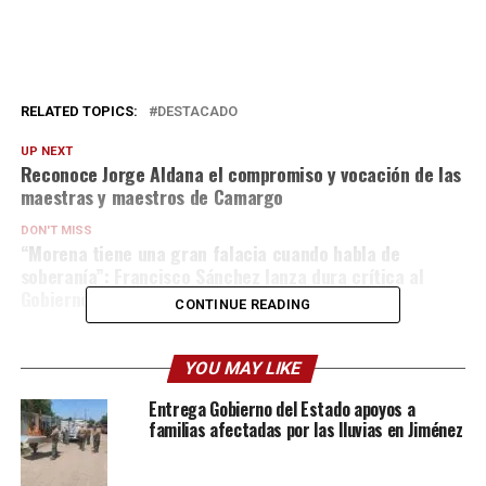
RELATED TOPICS:
DESTACADO
UP NEXT
Reconoce Jorge Aldana el compromiso y vocación de las
maestras y maestros de Camargo
DON'T MISS
“Morena tiene una gran falacia cuando habla de
soberanía”: Francisco Sánchez lanza dura crítica al
Gobierno Federal
CONTINUE READING
YOU MAY LIKE
Entrega Gobierno del Estado apoyos a
familias afectadas por las lluvias en Jiménez