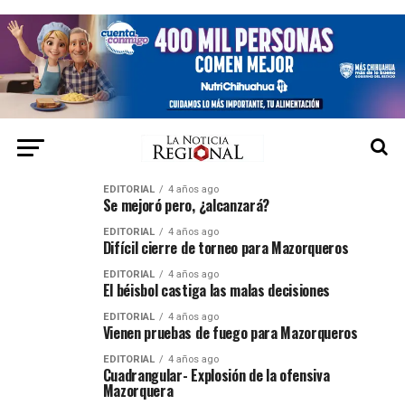
EDITORIAL
4 años ago
Se mejoró pero, ¿alcanzará?
EDITORIAL
4 años ago
Difícil cierre de torneo para Mazorqueros
EDITORIAL
4 años ago
El béisbol castiga las malas decisiones
EDITORIAL
4 años ago
Vienen pruebas de fuego para Mazorqueros
EDITORIAL
4 años ago
Cuadrangular- Explosión de la ofensiva
Mazorquera