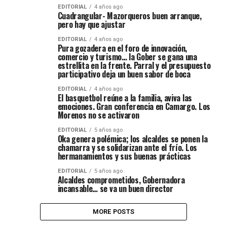
EDITORIAL
4 años ago
Cuadrangular- Mazorqueros buen arranque,
pero hay que ajustar
EDITORIAL
4 años ago
Pura gozadera en el foro de innovación,
comercio y turismo… la Gober se gana una
estrellita en la frente. Parral y el presupuesto
participativo deja un buen sabor de boca
EDITORIAL
4 años ago
El basquetbol reúne a la familia, aviva las
emociones. Gran conferencia en Camargo. Los
Morenos no se activaron
EDITORIAL
5 años ago
Oka genera polémica; los alcaldes se ponen la
chamarra y se solidarizan ante el frío. Los
hermanamientos y sus buenas prácticas
EDITORIAL
5 años ago
Alcaldes comprometidos, Gobernadora
incansable… se va un buen director
MORE POSTS