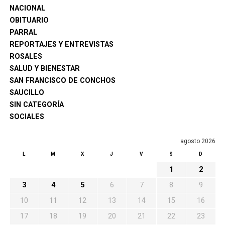
NACIONAL
OBITUARIO
PARRAL
REPORTAJES Y ENTREVISTAS
ROSALES
SALUD Y BIENESTAR
SAN FRANCISCO DE CONCHOS
SAUCILLO
SIN CATEGORÍA
SOCIALES
agosto 2026
L
M
X
J
V
S
D
1
2
3
4
5
6
7
8
9
10
11
12
13
14
15
16
17
18
19
20
21
22
23