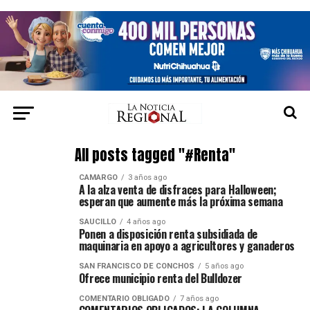
All posts tagged "#Renta"
CAMARGO
3 años ago
A la alza venta de disfraces para Halloween;
esperan que aumente más la próxima semana
SAUCILLO
4 años ago
Ponen a disposición renta subsidiada de
maquinaria en apoyo a agricultores y ganaderos
SAN FRANCISCO DE CONCHOS
5 años ago
Ofrece municipio renta del Bulldozer
COMENTARIO OBLIGADO
7 años ago