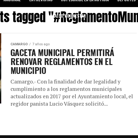
sts tagged "#ReglamentoMun
SALUD Y BIENESTAR
CAMARGO
7 años ago
GACETA MUNICIPAL PERMITIRÁ
RENOVAR REGLAMENTOS EN EL
MUNICIPIO
Camargo.- Con la finalidad de dar legalidad y
cumplimiento a los reglamentos municipales
actualizados en 2017 por el Ayuntamiento local, el
regidor panista Lucio Vásquez solicitó...