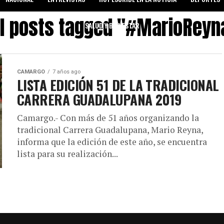
ll posts tagged "#MarioReyn
SALUD Y BIENESTAR
CAMARGO
7 años ago
LISTA EDICIÓN 51 DE LA TRADICIONAL
CARRERA GUADALUPANA 2019
Camargo.- Con más de 51 años organizando la
tradicional Carrera Guadalupana, Mario Reyna,
informa que la edición de este año, se encuentra
lista para su realización...