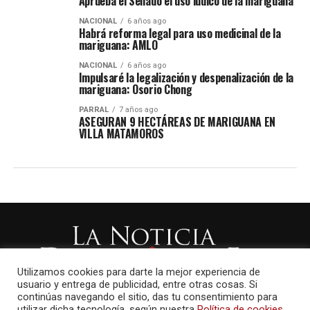
Aprueba el Senado el uso lúdico de la mariguana
NACIONAL
6 años ago
Habrá reforma legal para uso medicinal de la
mariguana: AMLO
NACIONAL
6 años ago
Impulsaré la legalización y despenalización de la
mariguana: Osorio Chong
PARRAL
7 años ago
ASEGURAN 9 HECTÁREAS DE MARIGUANA EN
VILLA MATAMOROS
Utilizamos cookies para darte la mejor experiencia de
usuario y entrega de publicidad, entre otras cosas. Si
continúas navegando el sitio, das tu consentimiento para
utilizar dicha tecnología, según nuestra
Política de cookies.
.