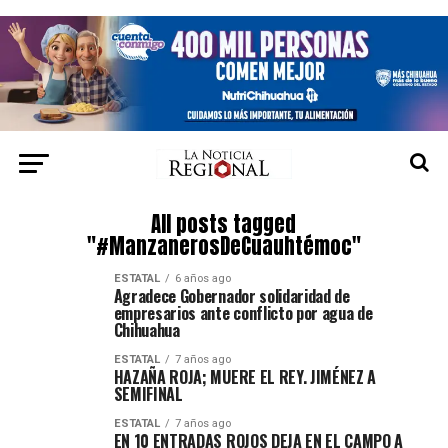
All posts tagged
"#ManzanerosDeCuauhtémoc"
ESTATAL
6 años ago
Agradece Gobernador solidaridad de
empresarios ante conflicto por agua de
Chihuahua
ESTATAL
7 años ago
HAZAÑA ROJA; MUERE EL REY. JIMÉNEZ A
SEMIFINAL
ESTATAL
7 años ago
EN 10 ENTRADAS ROJOS DEJA EN EL CAMPO A