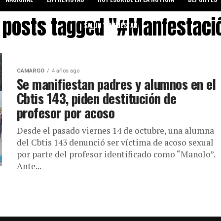
l posts tagged "#Manfestaci
SALUD Y BIENESTAR
CAMARGO
4 años ago
Se manifiestan padres y alumnos en el
Cbtis 143, piden destitución de
profesor por acoso
Desde el pasado viernes 14 de octubre, una alumna
del Cbtis 143 denunció ser víctima de acoso sexual
por parte del profesor identificado como “Manolo”.
Ante...