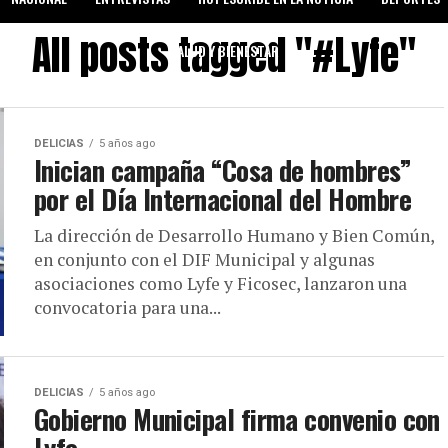
All posts tagged "#Lyfe"
SALUD Y BIENESTAR
DELICIAS
5 años ago
Inician campaña “Cosa de hombres”
por el Día Internacional del Hombre
La dirección de Desarrollo Humano y Bien Común,
en conjunto con el DIF Municipal y algunas
asociaciones como Lyfe y Ficosec, lanzaron una
convocatoria para una...
DELICIAS
5 años ago
Gobierno Municipal firma convenio con