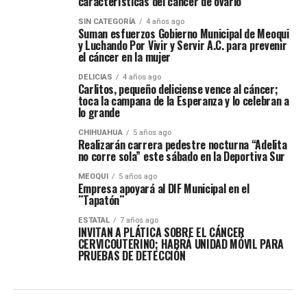
características del cáncer de ovario
SIN CATEGORÍA
4 años ago
Suman esfuerzos Gobierno Municipal de Meoqui
y Luchando Por Vivir y Servir A.C. para prevenir
el cáncer en la mujer
DELICIAS
4 años ago
Carlitos, pequeño deliciense vence al cáncer;
toca la campana de la Esperanza y lo celebran a
lo grande
CHIHUAHUA
5 años ago
Realizarán carrera pedestre nocturna “Adelita
no corre sola” este sábado en la Deportiva Sur
MEOQUI
5 años ago
Empresa apoyará al DIF Municipal en el
¨Tapatón¨
ESTATAL
7 años ago
INVITAN A PLÁTICA SOBRE EL CÁNCER
CERVICOUTERINO; HABRÁ UNIDAD MÓVIL PARA
PRUEBAS DE DETECCIÓN