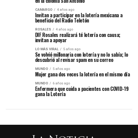
en la colonia San Antonio
CAMARGO
4 años ago
Invitan a participar en la lotería mexicana a
beneficio del Radio Teletón
ROSALES
4 años ago
DIF Rosales realizará té lotería con causa;
invitan a apoyar
LO MÁS VIRAL
5 años ago
Se volvió millonaria con lotería y no lo sabía; lo
descubrió al revisar spam en su correo
MUNDO
5 años ago
Mujer gana dos veces la lotería en el mismo día
MUNDO
6 años ago
Enfermera que cuida a pacientes con COVID-19
gana la Lotería