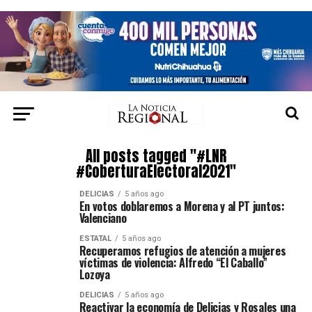
All posts tagged "#LNR
#CoberturaElectoral2021"
DELICIAS
5 años ago
En votos doblaremos a Morena y al PT juntos:
Valenciano
ESTATAL
5 años ago
Recuperamos refugios de atención a mujeres
víctimas de violencia: Alfredo “El Caballo”
Lozoya
DELICIAS
5 años ago
Reactivar la economía de Delicias y Rosales una