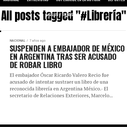
All posts tagged "#Librería"
SALUD Y BIENESTAR
NACIONAL
7 años ago
SUSPENDEN A EMBAJADOR DE MÉXICO
EN ARGENTINA TRAS SER ACUSADO
DE ROBAR LIBRO
El embajador Óscar Ricardo Valero Recio fue
acusado de intentar sustraer un libro de una
reconocida librería en Argentina México.- El
secretario de Relaciones Exteriores, Marcelo...