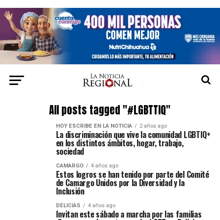
All posts tagged "#LGBTTIQ"
HOY ESCRIBE EN LA NOTICIA
2 años ago
La discriminación que vive la comunidad LGBTIQ+
en los distintos ámbitos, hogar, trabajo,
sociedad
CAMARGO
4 años ago
Estos logros se han tenido por parte del Comité
de Camargo Unidos por la Diversidad y la
Inclusión
DELICIAS
4 años ago
Invitan este sábado a marcha por las familias