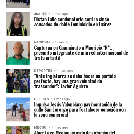
JUÁREZ
1 mes ago
Dictan fallo condenatorio contra cinco
acusados de doble feminicidio en Juárez
NACIONAL
1 mes ago
Capturan en Guanajuato a Mauricio “N”.,
presunto integrante de una red internacional de
trata infantil
DEPORTES
1 mes ago
“Ante Inglaterra se debe hacer un partido
perfecto, hay una gran voluntad de
trascender”: Javier Aguirre
DELICIAS
1 mes ago
Impulsa Jesús Valenciano pavimentación de la
calle San Lorenzo para fortalecer conexión con
la zona comercial
MEOQUI
1 mes ago
Abierta en Meoqui jornada de votación del